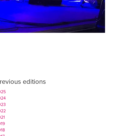
revious editions
025
024
023
022
021
019
018