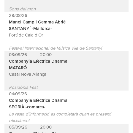
Sons del món
29/08/26
Manel Camp i Gemma Abrié
SANTANYÍ -Mallorca-
Fortí de Cala d’Or
Festival Internacional de Música Vila de Santanyí
03/09/26
20:00
Companyia Elèctrica Dharma
MATARÓ
Casal Nova Aliança
Posidònia Fest
04/09/26
Companyia Elèctrica Dharma
SEGRIÀ -comarca-
La resta d'informació es completarà quan es presenti
oficialment
05/09/26
20:00