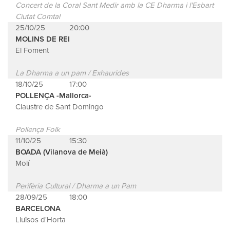
Concert de la Coral Sant Medir amb la CE Dharma i l'Esbart
Ciutat Comtal
25/10/25
20:00
MOLINS DE REI
El Foment
La Dharma a un pam / Exhaurides
18/10/25
17:00
POLLENÇA -Mallorca-
Claustre de Sant Domingo
Pollença Folk
11/10/25
15:30
BOADA (Vilanova de Meià)
Molí
Perifèria Cultural / Dharma a un Pam
28/09/25
18:00
BARCELONA
Lluïsos d'Horta