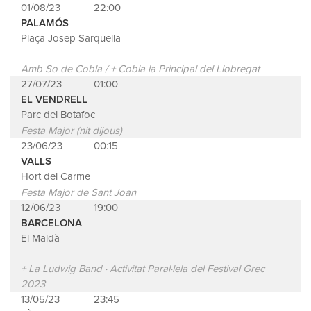
01/08/23
22:00
PALAMÓS
Plaça Josep Sarquella
Amb So de Cobla / + Cobla la Principal del Llobregat
27/07/23
01:00
EL VENDRELL
Parc del Botafoc
Festa Major (nit dijous)
23/06/23
00:15
VALLS
Hort del Carme
Festa Major de Sant Joan
12/06/23
19:00
BARCELONA
El Maldà
+ La Ludwig Band · Activitat Paral·lela del Festival Grec
2023
13/05/23
23:45