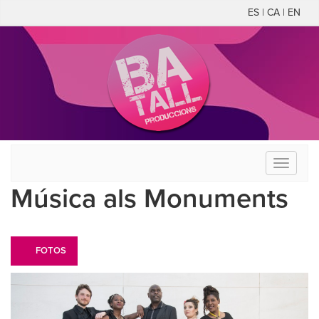
ES | CA | EN
Toggle
navigati
Música als Monuments
FOTOS